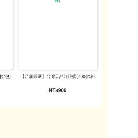
粒/包)
【台塑嚴選】台灣天然龍眼蜜(700g/罐)
NT$908