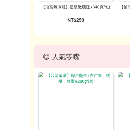
【洽富氣冷雞】星級嫩燻腿 (340克/包)
【披薩
NT$250
😋 人氣零嘴