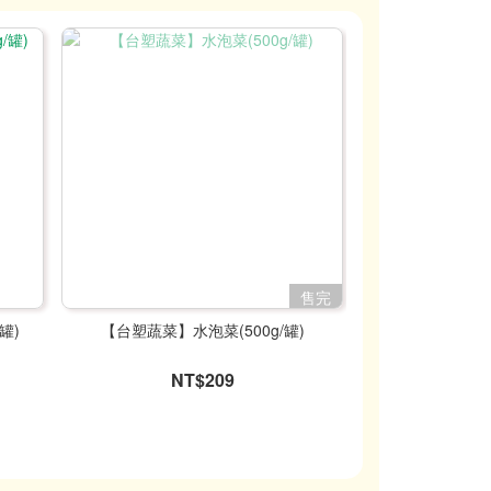
售完
罐)
【台塑蔬菜】水泡菜(500g/罐)
【台塑蔬菜】韓式辣
NT$209
N