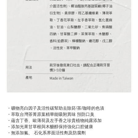
・礦物亮白因子及活性碳幫助去除菸/茶/咖啡的色漬
・萃取台灣茶菁原葉精華能吸附異味 預防口臭
・蘊含丁香、歐薄荷及左手香之珍貴植物純露添加
・添加光果甘草根與木醣醇保持強化口腔健康
・無添加氟、 石化系界面活性劑及防腐劑