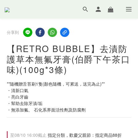
分享到
【RETRO BUBBLE】去漬防
護草本無氟牙膏(伯爵下午茶口
味)(100g*3條)
**隨機贈舌苔刷1隻(顏色隨機，可累送，送完為止)**
・清新口氣
・亮白牙齒
・幫助去除牙漬/垢
・無添加氟、 石化系界面活性劑及防腐劑
至
08/10 16:00
截止
指定分類，歡慶父親節：指定商品88折