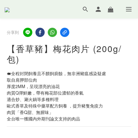
分享到
【香草豬】梅花肉片 (200g/
包)
🐖全程封閉飼養且不餵飼廚餘，無非洲豬瘟感染疑慮
取自肩胛部位肉
厚度2MM，呈現漂亮的油花
肉質Q彈鮮嫩，帶有梅花部位濃郁的香氣
適合炒、涮火鍋等多種料理
歐式香草及特殊中藥草配方飼養 ，提升豬隻免疫力
肉質「香Q甜、無腥味」
全台唯一獲國內外期刊論文支持的肉品