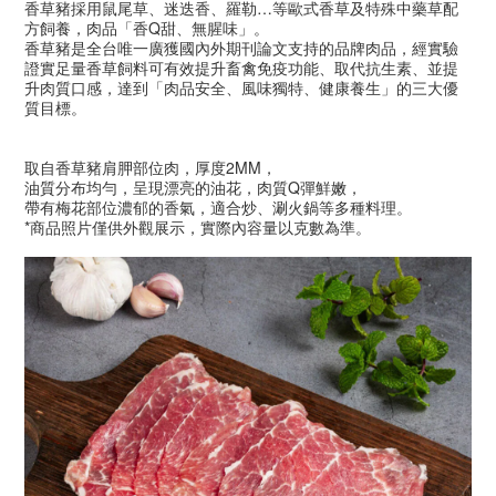
香草豬採用鼠尾草、迷迭香、羅勒…等歐式香草及特殊中藥草配
方飼養，肉品「香Q甜、無腥味」。
香草豬是全台唯一廣獲國內外期刊論文支持的品牌肉品，經實驗
證實足量香草飼料可有效提升畜禽免疫功能、取代抗生素、並提
升肉質口感，達到「肉品安全、風味獨特、健康養生」的三大優
質目標。
取自香草豬肩胛部位肉，厚度2MM，
油質分布均勻，呈現漂亮的油花，肉質Q彈鮮嫩，
帶有梅花部位濃郁的香氣，適合炒、涮火鍋等多種料理。
*商品照片僅供外觀展示，實際內容量以克數為準。