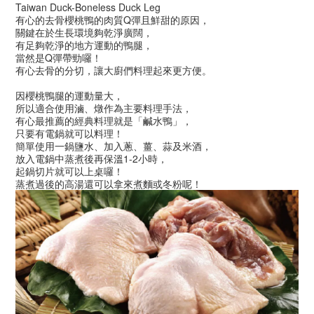
Taiwan Duck-Boneless Duck Leg
有心的去骨櫻桃鴨的肉質Q彈且鮮甜的原因，
關鍵在於生長環境夠乾淨廣闊，
有足夠乾淨的地方運動的鴨腿，
當然是Q彈帶勁囉！
有心去骨的分切，讓大廚們料理起來更方便。
因櫻桃鴨腿的運動量大，
所以適合使用滷、燉作為主要料理手法，
有心最推薦的經典料理就是「鹹水鴨」，
只要有電鍋就可以料理！
簡單使用一鍋鹽水、加入蔥、薑、蒜及米酒，
放入電鍋中蒸煮後再保溫1-2小時，
起鍋切片就可以上桌囉！
蒸煮過後的高湯還可以拿來煮麵或冬粉呢！