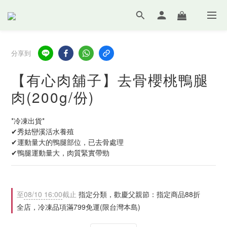
分享到
【有心肉舖子】去骨櫻桃鴨腿
肉(200g/份)
*冷凍出貨*
✔秀姑巒溪活水養殖
✔運動量大的鴨腿部位，已去骨處理
✔鴨腿運動量大，肉質緊實帶勁
至
08/10 16:00
截止
指定分類，歡慶父親節：指定商品88折
全店，冷凍品項滿799免運(限台灣本島)