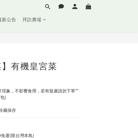
最新公告
拜訪農場
立即購買
菜】有機皇宮菜
常現象，不影響食用，若有疑慮請勿下單**
包)
冷藏保存
9免運(限台灣本島)