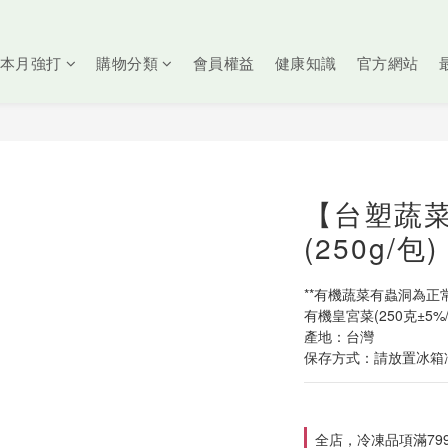
本月強打
購物分類
會員權益
健康知識
官方網站
【台塑蔬
(250g/包)
**有機蔬菜有蟲洞為正
有機皇宮菜(250克±5%/
產地：台灣 
保存方式：請放置冰箱
全店，冷凍品項滿79