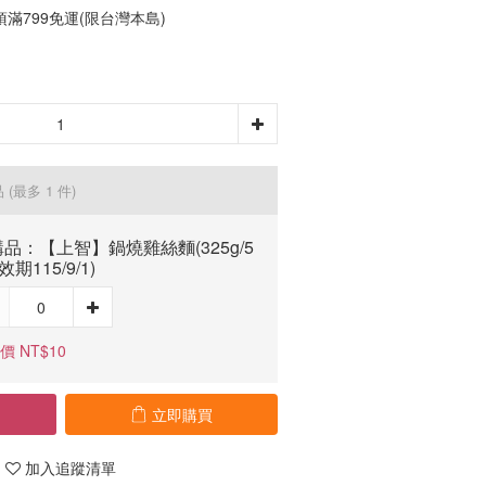
滿799免運(限台灣本島)
品
(最多 1 件)
品：【上智】鍋燒雞絲麵(325g/5
效期115/9/1)
價 NT$10
立即購買
加入追蹤清單