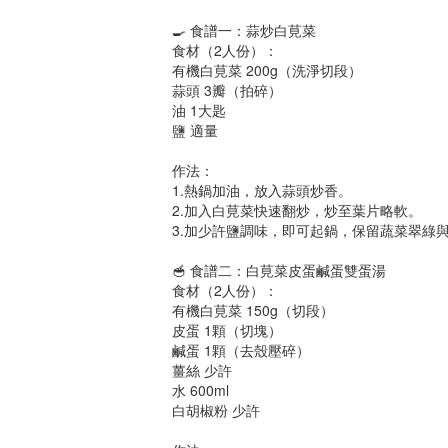
🍳 食譜一：蒜炒白莧菜
食材（2人份）：
有機白莧菜 200g（洗淨切段）
蒜頭 3瓣（拍碎）
油 1大匙
鹽 適量
作法：
1.熱鍋加油，放入蒜頭炒香。
2.加入白莧菜快速翻炒，炒至葉片略軟。
3.加少許鹽調味，即可起鍋，保留蔬菜翠綠
🥣 食譜二：白莧菜皮蛋鹹蛋雙蛋湯
食材（2人份）：
有機白莧菜 150g（切段）
皮蛋 1顆（切塊）
鹹蛋 1顆（去殼壓碎）
薑絲 少許
水 600ml
白胡椒粉 少許