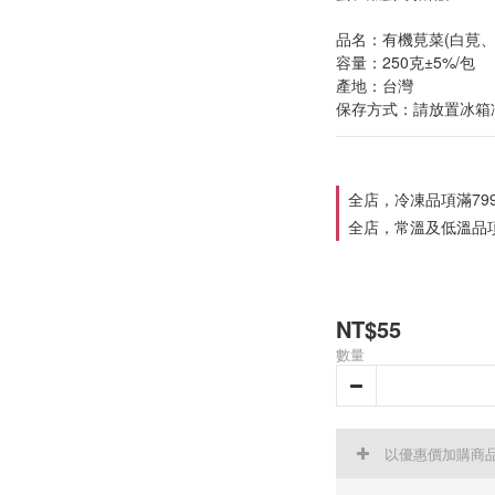
品名：有機莧菜(白莧、
容量：250克±5%/包
產地：台灣 
保存方式：請放置冰箱
全店，冷凍品項滿79
全店，常溫及低溫品項
NT$55
數量
以優惠價加購商