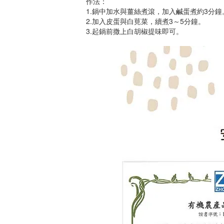
作法：
1.鍋中加水與薑絲煮滾，加入鹹蛋煮約3分鐘
2.加入皮蛋與白莧菜，續煮3～5分鐘。
3.起鍋前撒上白胡椒提味即可。