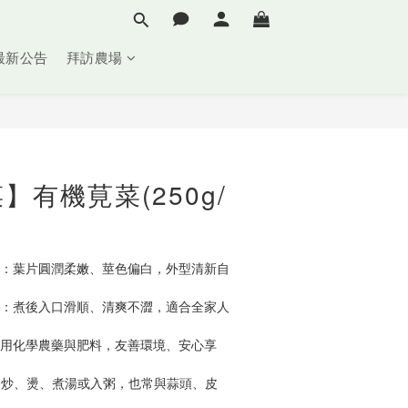
最新公告
拜訪農場
立即購買
】有機莧菜(250g/
潔白：葉片圓潤柔嫩、莖色偏白，外型清新自
滑嫩：煮後入口滑順、清爽不澀，適合全家人
不施用化學農藥與肥料，友善環境、安心享
適合炒、燙、煮湯或入粥，也常與蒜頭、皮