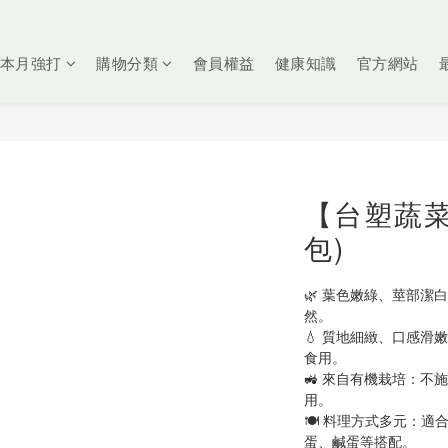
本月強打
購物分類
會員權益
健康知識
官方網站
【台塑蔬菜
包)
🌿 葉色嫩綠、莖部
然。
💧 質地細緻、口感
食用。
🚜 來自有機栽培：
用。
🍽️ 料理方式多元：
蛋、鹹蛋等搭配。