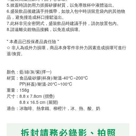
5.掀蓋時請勿用力抓握矽膠材質，以免導致杯中液體溢出。
6.盛裝飲品後建議手持攜帶，如放入包中時須留意袋內的其他物
品，避免撞造成杯口撞鬆溢出。
7.此杯非完全密閉式，盛裝飲品時建議手持，請勿放置包內。
8.請遠離尖銳物品接觸，以免造成損壞。
* 本產品已投保產品責任險 *
✩ 非人為或外力損壞，商品本身零件非外力因素造成損壞可進行
退/換貨。
顏色：藍/綠/灰/紫(擇一)
材質：食品級矽膠(杯身)/耐溫-40℃~200℃
PP(杯蓋)/耐溫-20℃~100℃
重量：158g
尺寸：8.8 x 7.8cm (摺疊)
8.8 x 16.5 cm (展開)
適合：冰咖啡、熱拿鐵、柳橙汁，冰、熱、酸、奶