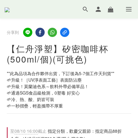
分享到
【仁舟淨塑】矽密咖啡杯
(500ml/個)(可挑色)
**此為品項為合作夥伴出貨，下訂後為5-7個工作天到貨**
🌱升級！［UV淨表面工藝］表面防沾塵
🌱升級！莫蘭迪色系～飲料外帶必備單品！
🌱通過SGS食品級檢測，0塑毒 好安心
🌱冷、熱、酸、奶皆可裝
🌱一秒摺疊，輕盈攜帶不厚重
至
08/10 16:00
截止
指定分類，歡慶父親節：指定商品88折