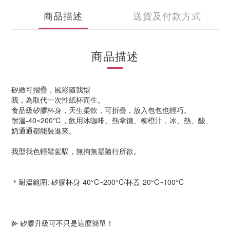
商品描述
送貨及付款方式
商品描述
矽緻可摺疊，風彩隨我型
我，為取代一次性紙杯而生。
食品級矽膠杯身，天生柔軟，可折疊，放入包包也輕巧。
耐溫-40~200℃，飲用冰咖啡、熱拿鐵、柳橙汁，冰、熱、酸、
奶通通都能裝進來。
我型我色輕鬆駕馭，無拘無塑隨行所欲。
＊耐溫範圍: 矽膠杯身-40°C~200°C/杯蓋-20°C~100°C
⫸ 矽膠升級可不只是這麼簡單！