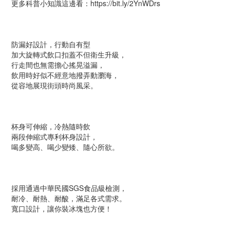
更多科普小知識這邊看：https://bit.ly/2YnWDrs
防漏好設計，行動自有型
加大旋轉式飲口扣蓋不但衛生升級，
行走間也無需擔心搖晃溢漏，
飲用時好似不經意地撥弄動瀏海，
從容地展現街頭時尚風采。
杯身可伸縮，冷熱隨時飲
兩段伸縮式專利杯身設計，
喝多變高、喝少變矮、隨心所欲。
採用通過中華民國SGS食品級檢測，
耐冷、耐熱、耐酸，滿足各式需求。
寬口設計，讓你裝冰塊也方便！